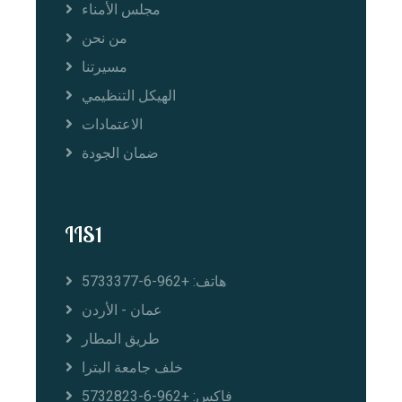
مجلس الأمناء
من نحن
مسيرتنا
الهيكل التنظيمي
الاعتمادات
ضمان الجودة
IIS1
هاتف: +962-6-5733377
عمان - الأردن
طريق المطار
خلف جامعة البترا
فاكس: +962-6-5732823