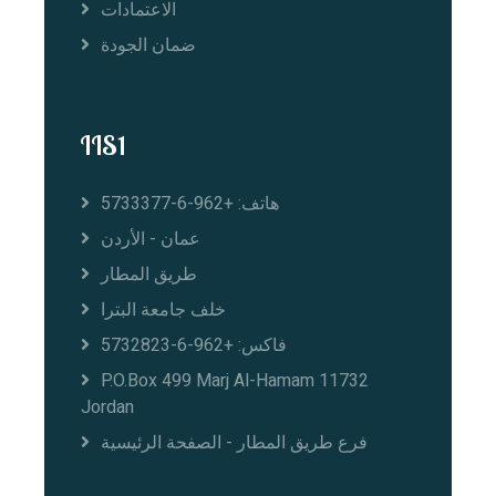
الاعتمادات
ضمان الجودة
IIS1
هاتف: +962-6-5733377
عمان - الأردن
طريق المطار
خلف جامعة البترا
فاكس: +962-6-5732823
P.O.Box 499 Marj Al-Hamam 11732
Jordan
فرع طريق المطار - الصفحة الرئيسية