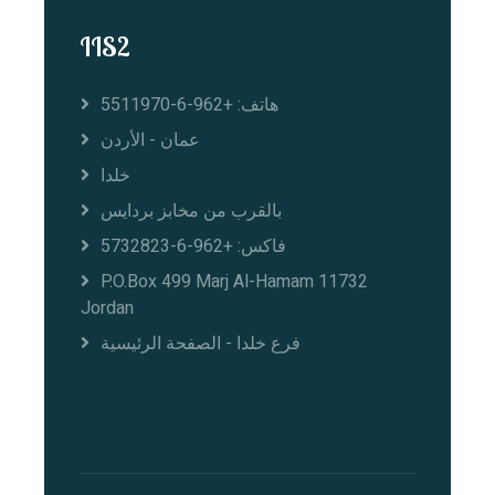
IIS2
هاتف: +962-6-5511970
عمان - الأردن
خلدا
بالقرب من مخابز بردايس
فاكس: +962-6-5732823
P.O.Box 499 Marj Al-Hamam 11732
Jordan
فرع خلدا - الصفحة الرئيسية