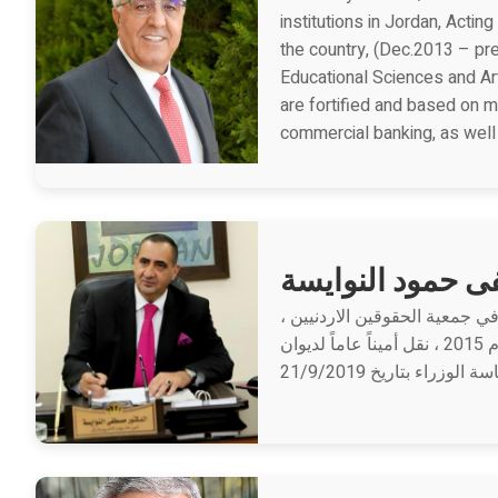
institutions in Jordan, Acti
the country, (Dec.2013 – pre
Educational Sciences and Ar
are fortified and based on 
commercial banking, as well
 حمود النوايسة
في جمعية الحقوقين الاردنيين
وشغل منصب رئيساً للمعهد الدبلوماسي الاردني ، ومن ثم صدرت الارادة الملكية السامية بتعيينه أمينا عاما للمحكمة الدستورية عام 2015 ، نقل أميناً عاماً لديوان