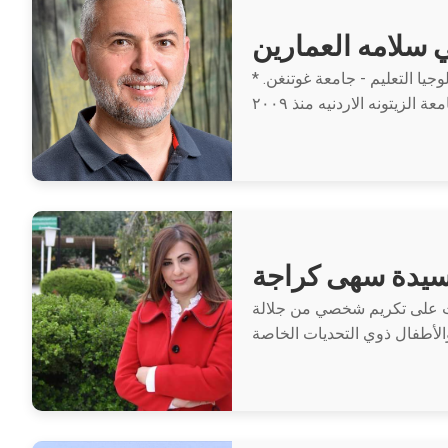
 سلامه العمارين
* بكالوريوس لغه انجليزيه - جامعة مؤته. الاردن * ماجستير تطبيقات الحاسوب في التعليم - جامعة هدرسفيلد. بريطانيا * دكتوراة تكنولوجيا التعليم - جامعة غوتنغن.
الزيتونه الاردنيه منذ ٢٠٠٩
سيدة سهى كراجة
لت على تكريم شخصي من جلالة
والأطفال ذوي التحديات الخاصة