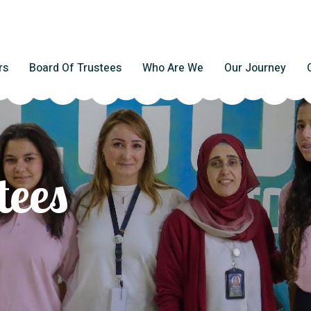
rs
Board Of Trustees
Who Are We
Our Journey
tees