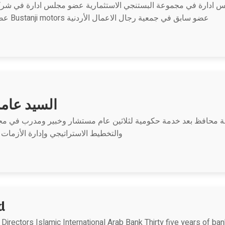
وس ادارة اعمال جامعة مؤتة 2004 عضو مجلس ادارة في مجموعة البستنجي الاستثمارية عضو مجلس ا
ride عضو مجلس ادارة في شركة Bustanji motors عضو سابق في جمعية رجال الاعمال الأردنية
السيد عامر
تبة محافظ بعد خدمة حكومية لثلاثين عام مستشار وخبير ومدرب في مجال
والتخطيط الاستراتيجي وإدارة الأزمات 
d
Directors Islamic International Arab Bank Thirty five years of ban