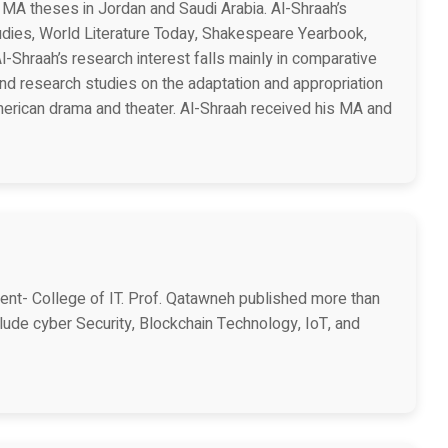
 MA theses in Jordan and Saudi Arabia. Al-Shraah’s
tudies, World Literature Today, Shakespeare Yearbook,
Al-Shraah’s research interest falls mainly in comparative
nd research studies on the adaptation and appropriation
merican drama and theater. Al-Shraah received his MA and
t- College of IT. Prof. Qatawneh published more than
clude cyber Security, Blockchain Technology, IoT, and