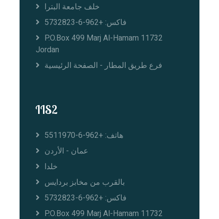
خلف جامعة البترا
فاكس: +962-6-5732823
P.O.Box 499 Marj Al-Hamam 11732
Jordan
فرع طريق المطار - الصفحة الرئيسية
IIS2
هاتف: +962-6-5511970
عمان - الأردن
خلدا
بالقرب من مخابز بردايس
فاكس: +962-6-5732823
P.O.Box 499 Marj Al-Hamam 11732