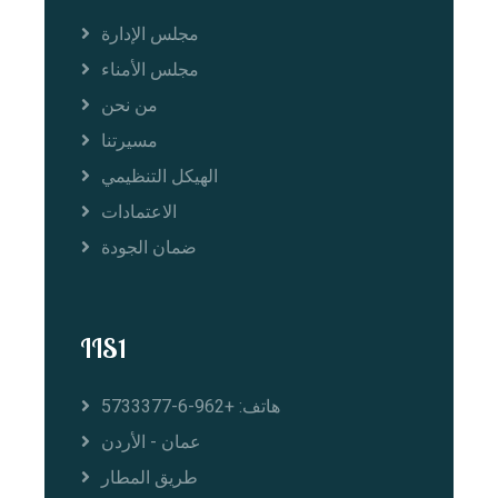
مجلس الإدارة
مجلس الأمناء
من نحن
مسيرتنا
الهيكل التنظيمي
الاعتمادات
ضمان الجودة
IIS1
هاتف: +962-6-5733377
عمان - الأردن
طريق المطار