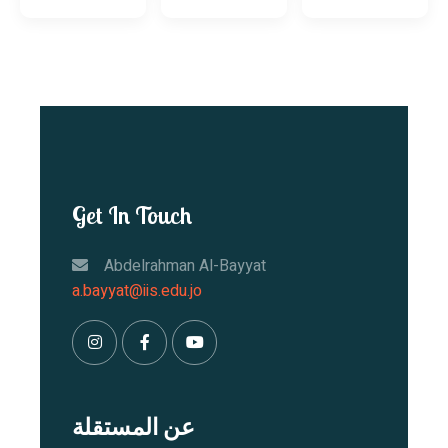
Get In Touch
Abdelrahman Al-Bayyat
a.bayyat@iis.edu.jo
عن المستقلة